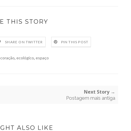
E THIS STORY
SHARE ON TWITTER
PIN THIS POST
coração
,
ecológico
,
espaço
Next Story →
Postagem mais antiga
GHT ALSO LIKE